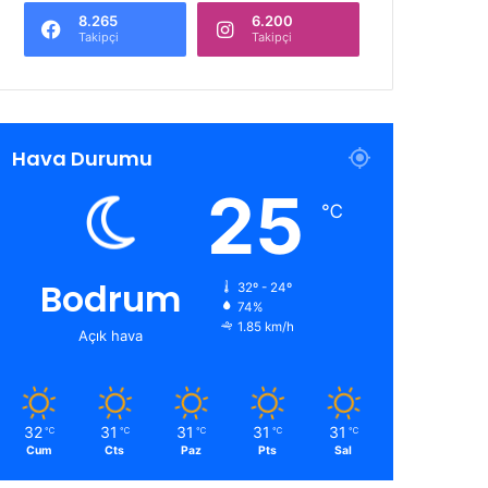
8.265
6.200
Takipçi
Takipçi
Hava Durumu
25
℃
Bodrum
32º - 24º
74%
1.85 km/h
Açık hava
32
31
31
31
31
℃
℃
℃
℃
℃
Cum
Cts
Paz
Pts
Sal