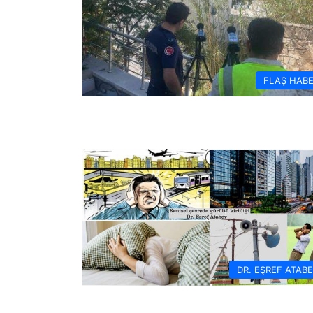
FLAŞ HAB
DR. EŞREF ATAB