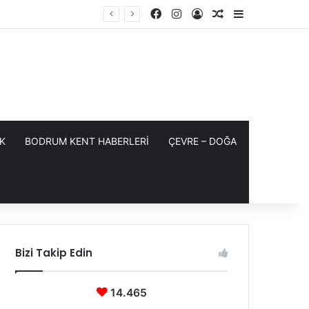
Facebook
Instagram
Kayıt Ol
Rastgele Makale
Kenar Bölme
K
BODRUM KENT HABERLERİ
ÇEVRE – DOĞA
Bizi Takip Edin
14.465