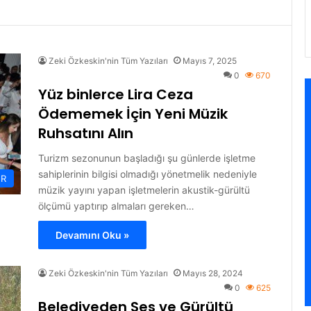
Zeki Özkeskin'nin Tüm Yazıları
Mayıs 7, 2025
0
670
Yüz binlerce Lira Ceza
Ödememek İçin Yeni Müzik
Ruhsatını Alın
Turizm sezonunun başladığı şu günlerde işletme
sahiplerinin bilgisi olmadığı yönetmelik nedeniyle
ER
müzik yayını yapan işletmelerin akustik-gürültü
ölçümü yaptırıp almaları gereken…
Devamını Oku »
Zeki Özkeskin'nin Tüm Yazıları
Mayıs 28, 2024
0
625
Belediyeden Ses ve Gürültü