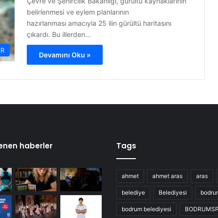
Çevre ve Şehircilik Bakanlığı, gürültü kaynaklarının
belirlenmesi ve eylem planlarının
hazırlanması amacıyla 25 ilin gürültü haritasını
çıkardı. Bu illerden…
ER
Devamını Oku »
enen haberler
Tags
ahmet
ahmet aras
aras
belediye
Belediyesi
bodru
bodrum belediyesi
BODRUMS