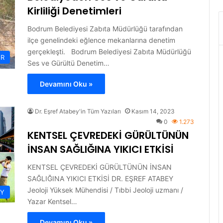
Kirliliği Denetimleri
Bodrum Belediyesi Zabıta Müdürlüğü tarafından
ilçe genelindeki eğlence mekanlarına denetim
gerçekleşti. Bodrum Belediyesi Zabıta Müdürlüğü
ER
Ses ve Gürültü Denetim…
Devamını Oku »
Dr. Eşref Atabey'in Tüm Yazıları
Kasım 14, 2023
0
1.273
KENTSEL ÇEVREDEKİ GÜRÜLTÜNÜN
İNSAN SAĞLIĞINA YIKICI ETKİSİ
KENTSEL ÇEVREDEKİ GÜRÜLTÜNÜN İNSAN
SAĞLIĞINA YIKICI ETKİSİ DR. EŞREF ATABEY
Jeoloji Yüksek Mühendisi / Tıbbi Jeoloji uzmanı /
EY
Yazar Kentsel…
Devamını Oku »