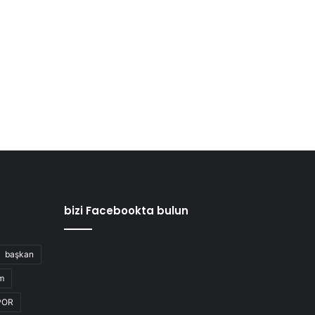
bizi Facebookta bulun
başkan
m
POR