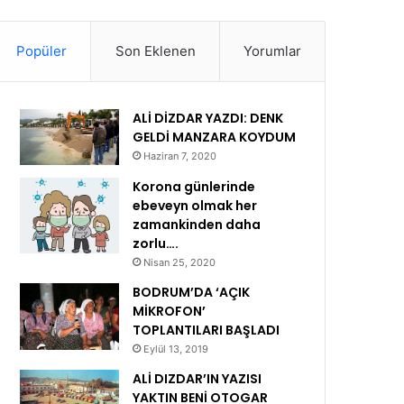
Popüler
Son Eklenen
Yorumlar
ALİ DİZDAR YAZDI: DENK
GELDİ MANZARA KOYDUM
Haziran 7, 2020
Korona günlerinde
ebeveyn olmak her
zamankinden daha
zorlu….
Nisan 25, 2020
BODRUM’DA ‘AÇIK
MİKROFON’
TOPLANTILARI BAŞLADI
Eylül 13, 2019
ALİ DIZDAR’IN YAZISI
YAKTIN BENİ OTOGAR