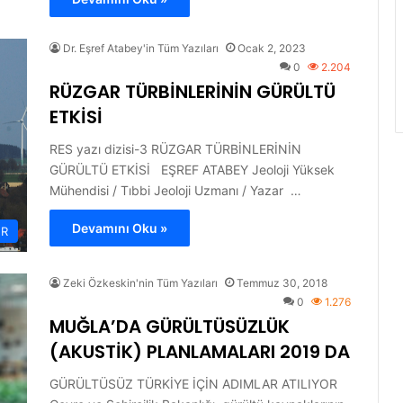
Dr. Eşref Atabey'in Tüm Yazıları
Ocak 2, 2023
0
2.204
RÜZGAR TÜRBİNLERİNİN GÜRÜLTÜ
ETKİSİ
RES yazı dizisi-3 RÜZGAR TÜRBİNLERİNİN
GÜRÜLTÜ ETKİSİ EŞREF ATABEY Jeoloji Yüksek
Mühendisi / Tıbbi Jeoloji Uzmanı / Yazar …
Devamını Oku »
ER
Zeki Özkeskin'nin Tüm Yazıları
Temmuz 30, 2018
0
1.276
MUĞLA’DA GÜRÜLTÜSÜZLÜK
(AKUSTİK) PLANLAMALARI 2019 DA
GÜRÜLTÜSÜZ TÜRKİYE İÇİN ADIMLAR ATILIYOR