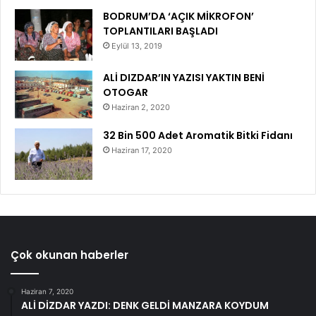
BODRUM’DA ‘AÇIK MİKROFON’
TOPLANTILARI BAŞLADI
Eylül 13, 2019
ALİ DIZDAR’IN YAZISI YAKTIN BENİ
OTOGAR
Haziran 2, 2020
32 Bin 500 Adet Aromatik Bitki Fidanı
Haziran 17, 2020
Çok okunan haberler
Haziran 7, 2020
ALİ DİZDAR YAZDI: DENK GELDİ MANZARA KOYDUM