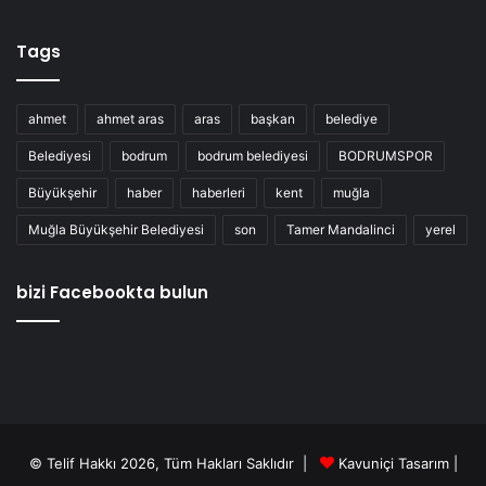
Tags
ahmet
ahmet aras
aras
başkan
belediye
Belediyesi
bodrum
bodrum belediyesi
BODRUMSPOR
Büyükşehir
haber
haberleri
kent
muğla
Muğla Büyükşehir Belediyesi
son
Tamer Mandalinci
yerel
bizi Facebookta bulun
© Telif Hakkı 2026, Tüm Hakları Saklıdır |
Kavuniçi Tasarım
|