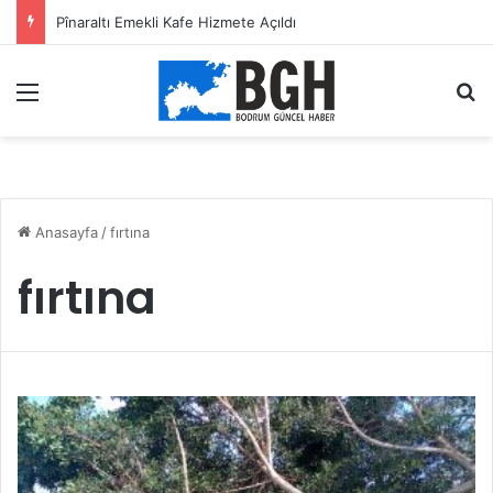
Pînaraltı Emekli Kafe Hizmete Açıldı
Menü
A
Anasayfa
/
fırtına
fırtına