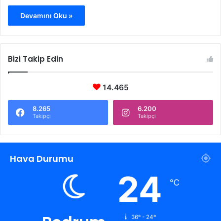
Devamını Oku »
Bizi Takip Edin
14.465
8.265
6.200
Takipçi
Takipçi
Hava Durumu
24
℃
36º - 24º