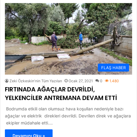
FLAŞ HABER
Zeki Özkeskin'nin Tüm Yazıları
Ocak 27, 2021
0
1.480
FIRTINADA AĞAÇLAR DEVRİLDİ,
YELKENCİLER ANTREMANA DEVAM ETTİ
Bodrumda etkili olan olumsuz hava koşulları nedeniyle bazı
ağaçlar ve elektrik direkleri devrildi. Devrilen direk ve ağaçlara
ekipler müdahale etti.…
Devamını Oku »