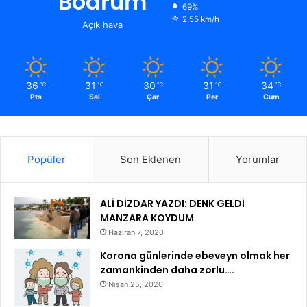
Bodrum
69%
2.55 km/h
Açık hava
36
31
30
31
34
℃
℃
℃
℃
℃
Pts
Sal
Çar
Per
Cum
Popüler
Son Eklenen
Yorumlar
ALİ DİZDAR YAZDI: DENK GELDİ
MANZARA KOYDUM
Haziran 7, 2020
Korona günlerinde ebeveyn olmak her
zamankinden daha zorlu….
Nisan 25, 2020