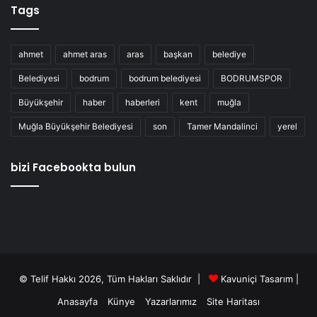
Tags
ahmet
ahmet aras
aras
başkan
belediye
Belediyesi
bodrum
bodrum belediyesi
BODRUMSPOR
Büyükşehir
haber
haberleri
kent
muğla
Muğla Büyükşehir Belediyesi
son
Tamer Mandalinci
yerel
bizi Facebookta bulun
© Telif Hakkı 2026, Tüm Hakları Saklıdır |
Kavuniçi Tasarım
|
Anasayfa
Künye
Yazarlarımız
Site Haritası