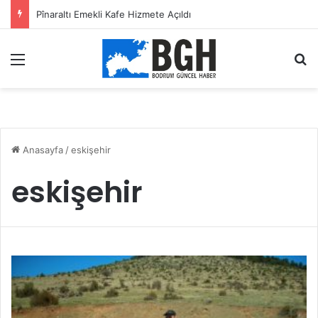
Pînaraltı Emekli Kafe Hizmete Açıldı
Menü
A
Anasayfa
/
eskişehir
eskişehir