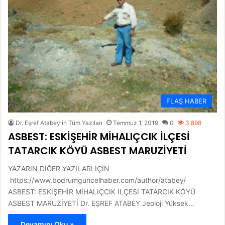
FLAŞ HABER
Dr. Eşref Atabey'in Tüm Yazıları
Temmuz 1, 2019
0
3.898
ASBEST: ESKİŞEHİR MİHALIÇCIK İLÇESİ
TATARCIK KÖYÜ ASBEST MARUZİYETİ
YAZARIN DİĞER YAZILARI İÇİN
https://www.bodrumguncelhaber.com/author/atabey/
ASBEST: ESKİŞEHİR MİHALIÇCIK İLÇESİ TATARCIK KÖYÜ
ASBEST MARUZİYETİ Dr. EŞREF ATABEY Jeoloji Yüksek…
Devamını Oku »