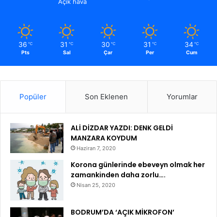
Açık hava
36
31
30
31
34
℃
℃
℃
℃
℃
Pts
Sal
Çar
Per
Cum
Popüler
Son Eklenen
Yorumlar
ALİ DİZDAR YAZDI: DENK GELDİ
MANZARA KOYDUM
Haziran 7, 2020
Korona günlerinde ebeveyn olmak her
zamankinden daha zorlu….
Nisan 25, 2020
BODRUM’DA ‘AÇIK MİKROFON’