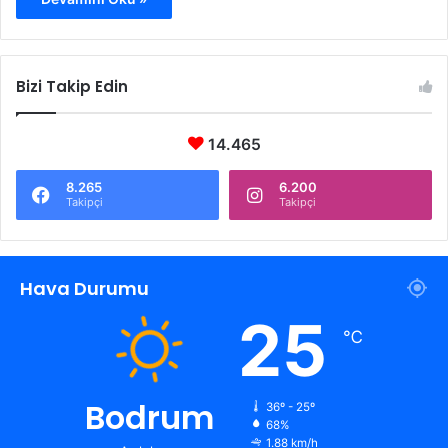
Bizi Takip Edin
14.465
8.265
6.200
Takipçi
Takipçi
Hava Durumu
25
℃
Bodrum
36º - 25º
68%
1.88 km/h