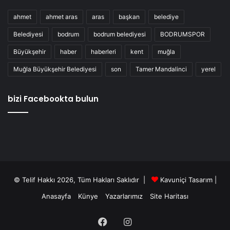
ahmet
ahmet aras
aras
başkan
belediye
Belediyesi
bodrum
bodrum belediyesi
BODRUMSPOR
Büyükşehir
haber
haberleri
kent
muğla
Muğla Büyükşehir Belediyesi
son
Tamer Mandalinci
yerel
bizi Facebookta bulun
© Telif Hakkı 2026, Tüm Hakları Saklıdır |
Kavuniçi Tasarım
|
Anasayfa
Künye
Yazarlarımız
Site Haritası
Facebook
Instagram