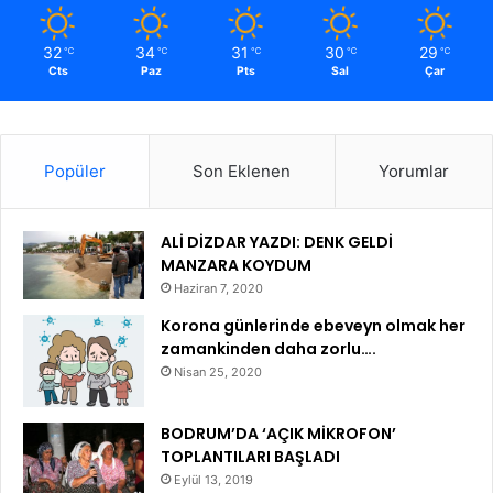
32
34
31
30
29
℃
℃
℃
℃
℃
Cts
Paz
Pts
Sal
Çar
Popüler
Son Eklenen
Yorumlar
ALİ DİZDAR YAZDI: DENK GELDİ
MANZARA KOYDUM
Haziran 7, 2020
Korona günlerinde ebeveyn olmak her
zamankinden daha zorlu….
Nisan 25, 2020
BODRUM’DA ‘AÇIK MİKROFON’
TOPLANTILARI BAŞLADI
Eylül 13, 2019