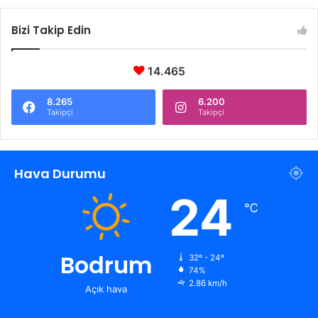
Bizi Takip Edin
14.465
8.265
6.200
Takipçi
Takipçi
Hava Durumu
24
℃
Bodrum
32º - 24º
74%
2.86 km/h
Açık hava