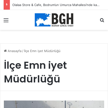
Olalaa Store & Cafe, Bodrum’un Umurca Mahallesi’nde kapılarını açtı
Menü
A
Anasayfa
/
İlçe Emn iyet Müdürlüğü
İlçe Emn iyet
Müdürlüğü