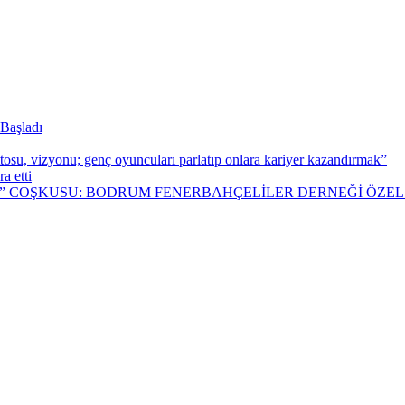
 Başladı
u, vizyonu; genç oyuncuları parlatıp onlara kariyer kazandırmak”
a etti
Ğ” COŞKUSU: BODRUM FENERBAHÇELİLER DERNEĞİ ÖZE