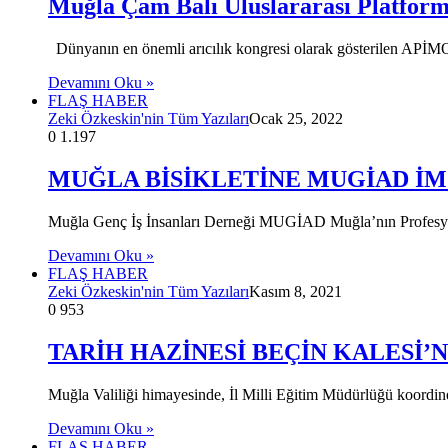
Muğla Çam Balı Uluslararası Platfor
Dünyanın en önemli arıcılık kongresi olarak gösterilen APİMO
Devamını Oku »
FLAŞ HABER
Zeki Özkeskin'nin Tüm Yazıları
Ocak 25, 2022
0
1.197
MUĞLA BİSİKLETİNE MUGİAD İM
Muğla Genç İş İnsanları Derneği MUGİAD Muğla’nın Profesyo
Devamını Oku »
FLAŞ HABER
Zeki Özkeskin'nin Tüm Yazıları
Kasım 8, 2021
0
953
TARİH HAZİNESİ BEÇİN KALESİ’
Muğla Valiliği himayesinde, İl Milli Eğitim Müdürlüğü koordin
Devamını Oku »
FLAŞ HABER