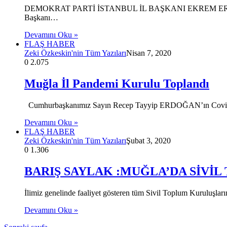
DEMOKRAT PARTİ İSTANBUL İL BAŞKANI EKREM ERAY
Başkanı…
Devamını Oku »
FLAŞ HABER
Zeki Özkeskin'nin Tüm Yazıları
Nisan 7, 2020
0
2.075
Muğla İl Pandemi Kurulu Toplandı
Cumhurbaşkanımız Sayın Recep Tayyip ERDOĞAN’ın Covid-19 sal
Devamını Oku »
FLAŞ HABER
Zeki Özkeskin'nin Tüm Yazıları
Şubat 3, 2020
0
1.306
BARIŞ SAYLAK :MUĞLA’DA SİVİL
İlimiz genelinde faaliyet gösteren tüm Sivil Toplum Kuruluşlar
Devamını Oku »