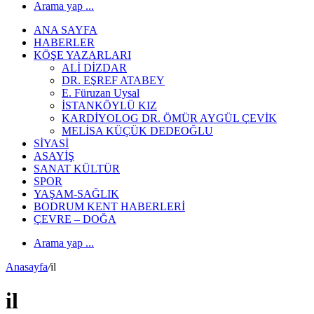
Arama yap ...
ANA SAYFA
HABERLER
KÖŞE YAZARLARI
ALİ DİZDAR
DR. EŞREF ATABEY
E. Füruzan Uysal
İSTANKÖYLÜ KIZ
KARDİYOLOG DR. ÖMÜR AYGÜL ÇEVİK
MELİSA KÜÇÜK DEDEOĞLU
SİYASİ
ASAYİŞ
SANAT KÜLTÜR
SPOR
YAŞAM-SAĞLIK
BODRUM KENT HABERLERİ
ÇEVRE – DOĞA
Arama yap ...
Anasayfa
/
il
il