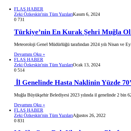
FLAŞ HABER
Zeki Özkeskin'nin Tüm Yazıları
Kasım 6, 2024
0
731
Türkiye’nin En Kurak Şehri Muğla O
Meteoroloji Genel Müdürlüğü tarafından 2024 yılı Nisan ve Eyl
Devamını Oku »
FLAŞ HABER
Zeki Özkeskin'nin Tüm Yazıları
Ocak 13, 2024
0
514
İl Genelinde Hasta Naklinin Yüzde 70
Muğla Büyükşehir Belediyesi 2023 yılında il genelinde 2 bin 6
Devamını Oku »
FLAŞ HABER
Zeki Özkeskin'nin Tüm Yazıları
Ağustos 26, 2022
0
831