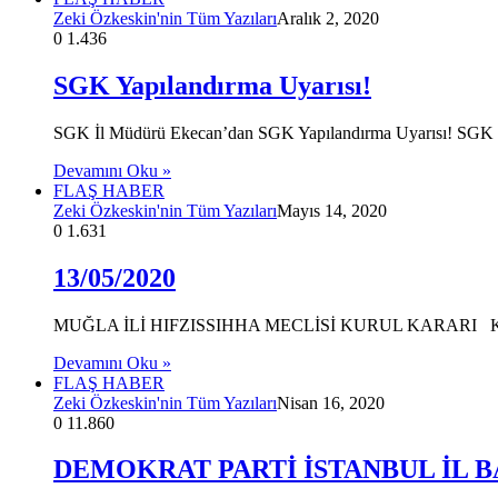
Zeki Özkeskin'nin Tüm Yazıları
Aralık 2, 2020
0
1.436
SGK Yapılandırma Uyarısı!
SGK İl Müdürü Ekecan’dan SGK Yapılandırma Uyarısı! SGK bo
Devamını Oku »
FLAŞ HABER
Zeki Özkeskin'nin Tüm Yazıları
Mayıs 14, 2020
0
1.631
13/05/2020
MUĞLA İLİ HIFZISSIHHA MECLİSİ KURUL KARAR
Devamını Oku »
FLAŞ HABER
Zeki Özkeskin'nin Tüm Yazıları
Nisan 16, 2020
0
11.860
DEMOKRAT PARTİ İSTANBUL İL 