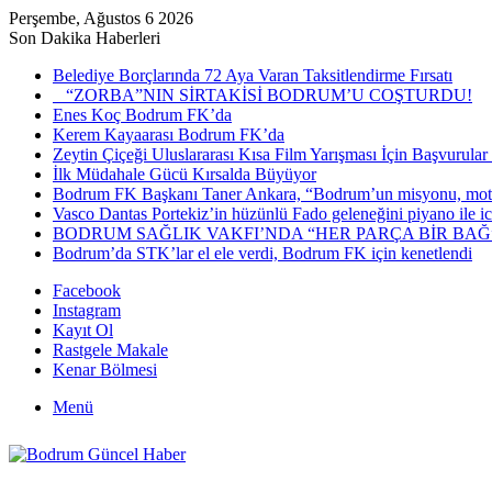
Perşembe, Ağustos 6 2026
Son Dakika Haberleri
Belediye Borçlarında 72 Aya Varan Taksitlendirme Fırsatı
“ZORBA”NIN SİRTAKİSİ BODRUM’U COŞTURDU!
Enes Koç Bodrum FK’da
Kerem Kayaarası Bodrum FK’da
Zeytin Çiçeği Uluslararası Kısa Film Yarışması İçin Başvurular
İlk Müdahale Gücü Kırsalda Büyüyor
Bodrum FK Başkanı Taner Ankara, “Bodrum’un misyonu, mottos
Vasco Dantas Portekiz’in hüzünlü Fado geleneğini piyano ile icr
BODRUM SAĞLIK VAKFI’NDA “HER PARÇA BİR BA
Bodrum’da STK’lar el ele verdi, Bodrum FK için kenetlendi
Facebook
Instagram
Kayıt Ol
Rastgele Makale
Kenar Bölmesi
Menü