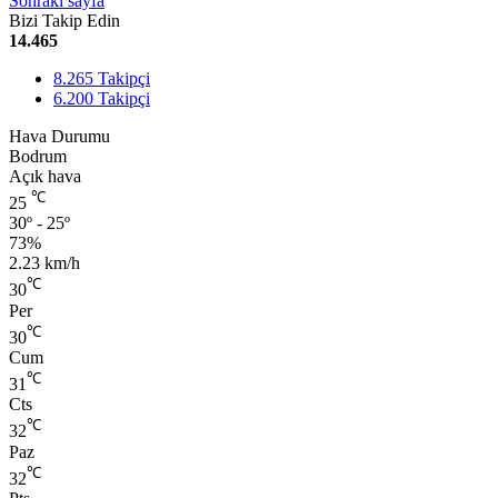
Sonraki sayfa
Bizi Takip Edin
14.465
8.265
Takipçi
6.200
Takipçi
Hava Durumu
Bodrum
Açık hava
℃
25
30º - 25º
73%
2.23 km/h
℃
30
Per
℃
30
Cum
℃
31
Cts
℃
32
Paz
℃
32