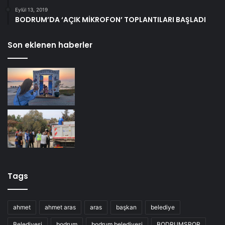
Eylül 13, 2019
BODRUM’DA ‘AÇIK MİKROFON’ TOPLANTILARI BAŞLADI
Son eklenen haberler
Tags
ahmet
ahmet aras
aras
başkan
belediye
Belediyesi
bodrum
bodrum belediyesi
BODRUMSPOR