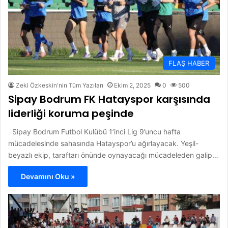
FLAŞ HABER
Zeki Özkeskin'nin Tüm Yazıları
Ekim 2, 2025
0
500
Sipay Bodrum FK Hatayspor karşısında
liderliği koruma peşinde
Sipay Bodrum Futbol Kulübü 1’inci Lig 9’uncu hafta
mücadelesinde sahasında Hatayspor’u ağırlayacak. Yeşil-
beyazlı ekip, taraftarı önünde oynayacağı mücadeleden galip…
Devamını Oku »