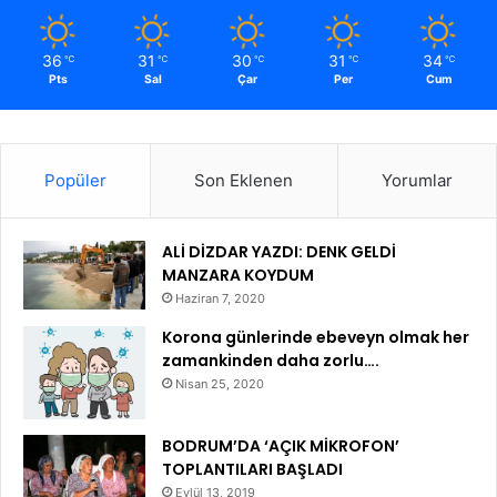
36
31
30
31
34
℃
℃
℃
℃
℃
Pts
Sal
Çar
Per
Cum
Popüler
Son Eklenen
Yorumlar
ALİ DİZDAR YAZDI: DENK GELDİ
MANZARA KOYDUM
Haziran 7, 2020
Korona günlerinde ebeveyn olmak her
zamankinden daha zorlu….
Nisan 25, 2020
BODRUM’DA ‘AÇIK MİKROFON’
TOPLANTILARI BAŞLADI
Eylül 13, 2019