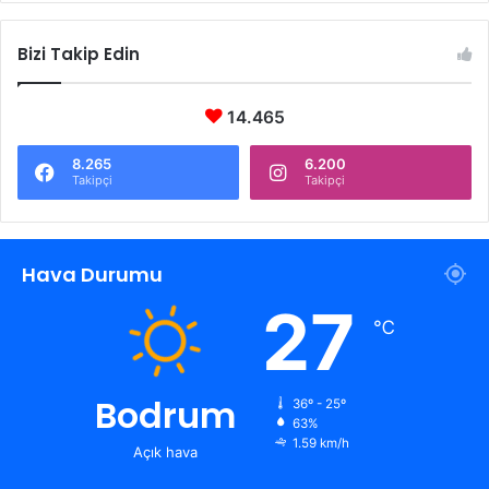
Bizi Takip Edin
14.465
8.265
6.200
Takipçi
Takipçi
Hava Durumu
27
℃
Bodrum
36º - 25º
63%
1.59 km/h
Açık hava