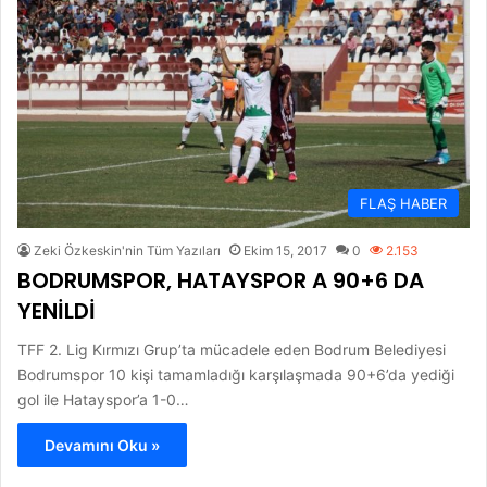
FLAŞ HABER
Zeki Özkeskin'nin Tüm Yazıları
Ekim 15, 2017
0
2.153
BODRUMSPOR, HATAYSPOR A 90+6 DA
YENİLDİ
TFF 2. Lig Kırmızı Grup’ta mücadele eden Bodrum Belediyesi
Bodrumspor 10 kişi tamamladığı karşılaşmada 90+6’da yediği
gol ile Hatayspor’a 1-0…
Devamını Oku »