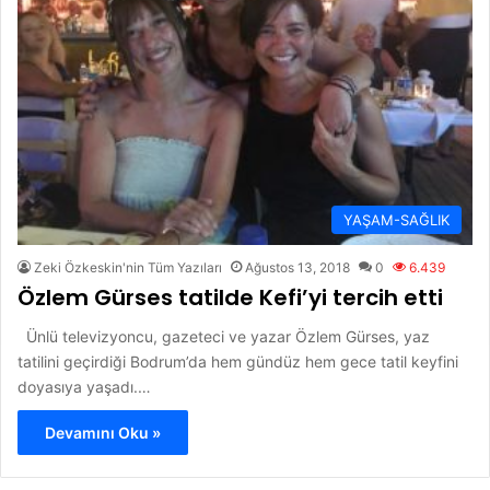
YAŞAM-SAĞLIK
Zeki Özkeskin'nin Tüm Yazıları
Ağustos 13, 2018
0
6.439
Özlem Gürses tatilde Kefi’yi tercih etti
Ünlü televizyoncu, gazeteci ve yazar Özlem Gürses, yaz
tatilini geçirdiği Bodrum’da hem gündüz hem gece tatil keyfini
doyasıya yaşadı.…
Devamını Oku »