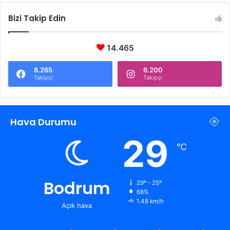
Bizi Takip Edin
14.465
8.265
6.200
Takipçi
Takipçi
Hava Durumu
29
℃
Bodrum
29º - 25º
68%
1.48 km/h
Açık hava