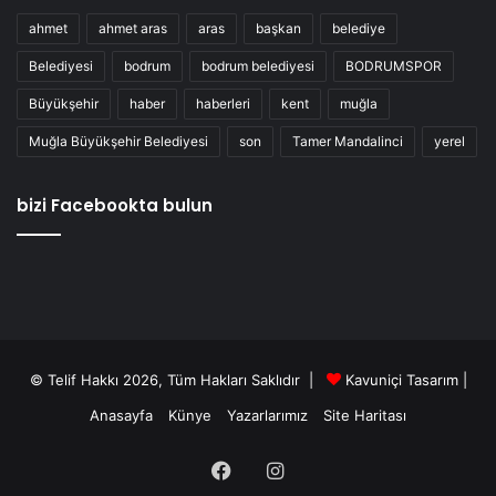
ahmet
ahmet aras
aras
başkan
belediye
Belediyesi
bodrum
bodrum belediyesi
BODRUMSPOR
Büyükşehir
haber
haberleri
kent
muğla
Muğla Büyükşehir Belediyesi
son
Tamer Mandalinci
yerel
bizi Facebookta bulun
© Telif Hakkı 2026, Tüm Hakları Saklıdır |
Kavuniçi Tasarım
|
Anasayfa
Künye
Yazarlarımız
Site Haritası
Facebook
Instagram