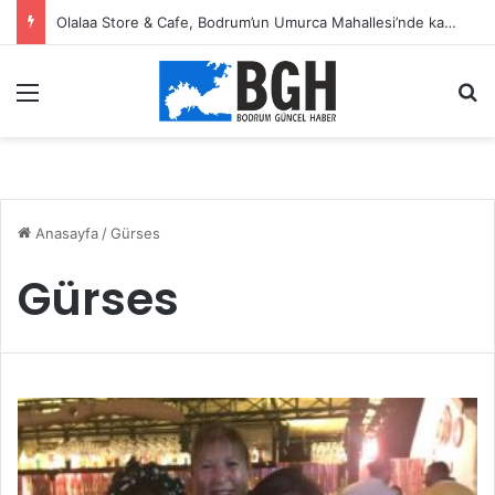
Olalaa Store & Cafe, Bodrum’un Umurca Mahallesi’nde kapılarını açtı
Menü
A
Anasayfa
/
Gürses
Gürses