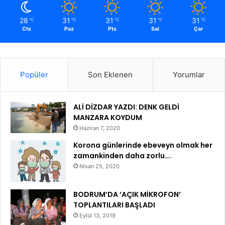
28
31
31
31
31
℃
℃
℃
℃
℃
Cts
Paz
Pts
Sal
Çar
Popüler
Son Eklenen
Yorumlar
ALİ DİZDAR YAZDI: DENK GELDİ
MANZARA KOYDUM
Haziran 7, 2020
Korona günlerinde ebeveyn olmak her
zamankinden daha zorlu….
Nisan 25, 2020
BODRUM’DA ‘AÇIK MİKROFON’
TOPLANTILARI BAŞLADI
Eylül 13, 2019