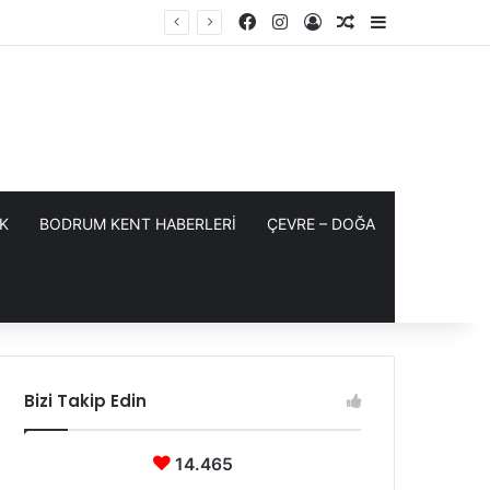
Facebook
Instagram
Kayıt Ol
Rastgele Makale
Kenar Bölme
K
BODRUM KENT HABERLERİ
ÇEVRE – DOĞA
Bizi Takip Edin
14.465