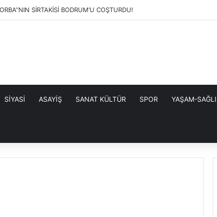
RBA”NIN SİRTAKİSİ BODRUM’U COŞTURDU!
SİYASİ
ASAYİŞ
SANAT KÜLTÜR
SPOR
YAŞAM-SAĞLI