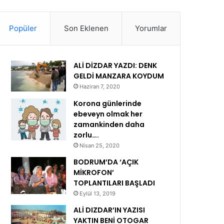
Popüler
Son Eklenen
Yorumlar
ALİ DİZDAR YAZDI: DENK
GELDİ MANZARA KOYDUM
Haziran 7, 2020
Korona günlerinde
ebeveyn olmak her
zamankinden daha
zorlu….
Nisan 25, 2020
BODRUM’DA ‘AÇIK
MİKROFON’
TOPLANTILARI BAŞLADI
Eylül 13, 2019
ALİ DIZDAR’IN YAZISI
YAKTIN BENİ OTOGAR