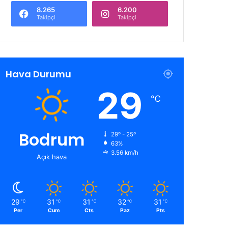
8.265
6.200
Takipçi
Takipçi
Hava Durumu
29
℃
Bodrum
29º - 25º
63%
3.56 km/h
Açık hava
29
31
31
32
31
℃
℃
℃
℃
℃
Per
Cum
Cts
Paz
Pts