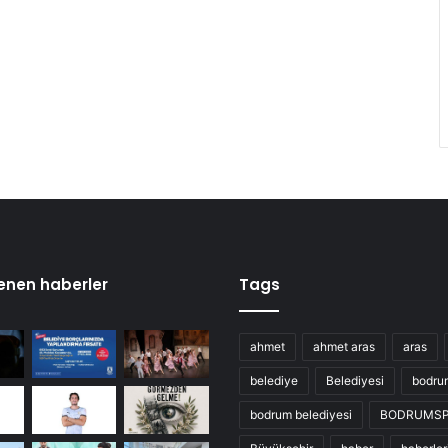
enen haberler
Tags
ahmet
ahmet aras
aras
belediye
Belediyesi
bodru
bodrum belediyesi
BODRUMS