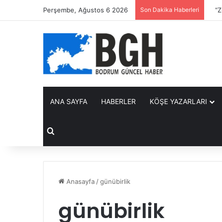
Perşembe, Ağustos 6 2026
Son Dakika Haberleri
“ZO
ANA SAYFA
HABERLER
KÖŞE YAZARLARI
Arama yap ...
Anasayfa
/
günübirlik
günübirlik