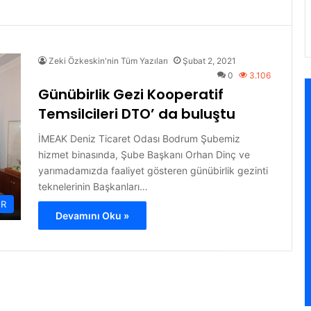
Zeki Özkeskin'nin Tüm Yazıları
Şubat 2, 2021
0
3.106
Günübirlik Gezi Kooperatif
Temsilcileri DTO’ da buluştu
İMEAK Deniz Ticaret Odası Bodrum Şubemiz
hizmet binasında, Şube Başkanı Orhan Dinç ve
yarımadamızda faaliyet gösteren günübirlik gezinti
teknelerinin Başkanları…
ER
Devamını Oku »