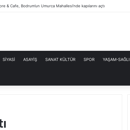
tore & Cafe, Bodrum’un Umurca Mahallesi’nde kapılarını açtı
SİYASİ
ASAYİŞ
SANAT KÜLTÜR
SPOR
YAŞAM-SAĞLI
tı