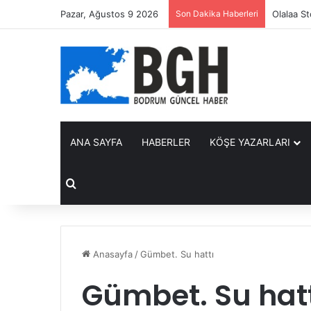
Pazar, Ağustos 9 2026
Son Dakika Haberleri
Olalaa S
ANA SAYFA
HABERLER
KÖŞE YAZARLARI
Arama yap ...
Anasayfa
/
Gümbet. Su hattı
Gümbet. Su hat