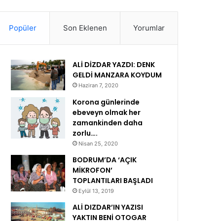
Popüler
Son Eklenen
Yorumlar
ALİ DİZDAR YAZDI: DENK
GELDİ MANZARA KOYDUM
Haziran 7, 2020
Korona günlerinde
ebeveyn olmak her
zamankinden daha
zorlu….
Nisan 25, 2020
BODRUM’DA ‘AÇIK
MİKROFON’
TOPLANTILARI BAŞLADI
Eylül 13, 2019
ALİ DIZDAR’IN YAZISI
YAKTIN BENİ OTOGAR