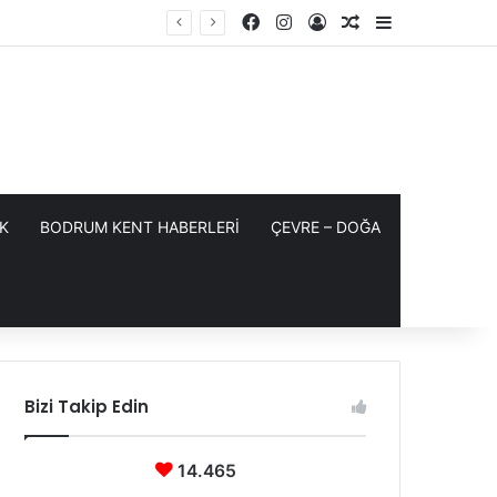
Facebook
Instagram
Kayıt Ol
Rastgele Makale
Kenar Bölme
K
BODRUM KENT HABERLERİ
ÇEVRE – DOĞA
Bizi Takip Edin
14.465