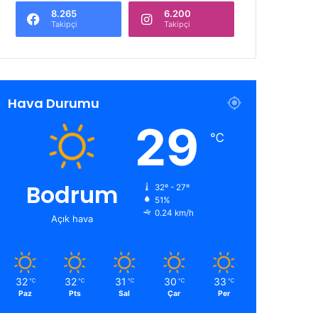
8.265
6.200
Takipçi
Takipçi
Hava Durumu
29
℃
Bodrum
32º - 27º
51%
0.24 km/h
Açık hava
32
32
31
30
33
℃
℃
℃
℃
℃
Paz
Pts
Sal
Çar
Per