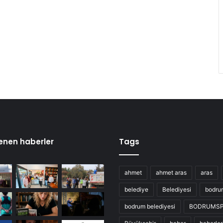
enen haberler
Tags
ahmet
ahmet aras
aras
belediye
Belediyesi
bodru
bodrum belediyesi
BODRUMS