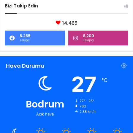
Bizi Takip Edin
14.465
8.265
6.200
Takipçi
Takipçi
Hava Durumu
27
℃
Bodrum
27º - 25º
76%
2.88 km/h
Açık hava