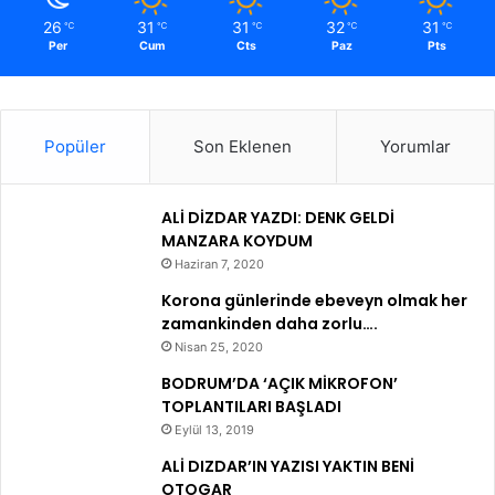
26
31
31
32
31
℃
℃
℃
℃
℃
Per
Cum
Cts
Paz
Pts
Popüler
Son Eklenen
Yorumlar
ALİ DİZDAR YAZDI: DENK GELDİ
MANZARA KOYDUM
Haziran 7, 2020
Korona günlerinde ebeveyn olmak her
zamankinden daha zorlu….
Nisan 25, 2020
BODRUM’DA ‘AÇIK MİKROFON’
TOPLANTILARI BAŞLADI
Eylül 13, 2019
ALİ DIZDAR’IN YAZISI YAKTIN BENİ
OTOGAR