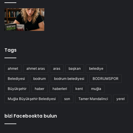
Tags
ahmet
ahmet aras
aras
başkan
belediye
Belediyesi
bodrum
bodrum belediyesi
BODRUMSPOR
Büyükşehir
haber
haberleri
kent
muğla
Muğla Büyükşehir Belediyesi
son
Tamer Mandalinci
yerel
bizi Facebookta bulun