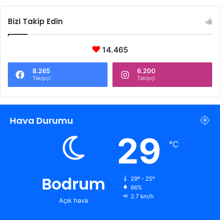
Bizi Takip Edin
14.465
8.265
6.200
Takipçi
Takipçi
Hava Durumu
29
℃
Bodrum
29º - 25º
66%
2.7 km/h
Açık hava