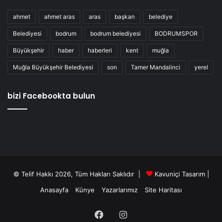
ahmet
ahmet aras
aras
başkan
belediye
Belediyesi
bodrum
bodrum belediyesi
BODRUMSPOR
Büyükşehir
haber
haberleri
kent
muğla
Muğla Büyükşehir Belediyesi
son
Tamer Mandalinci
yerel
bizi Facebookta bulun
© Telif Hakkı 2026, Tüm Hakları Saklıdır |
Kavuniçi Tasarım
|
Anasayfa
Künye
Yazarlarımız
Site Haritası
Facebook
Instagram