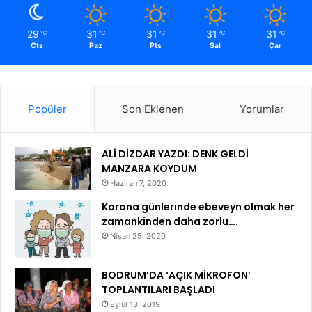
29
31
31
31
31
℃
℃
℃
℃
℃
Cts
Paz
Pts
Sal
Çar
Popüler
Son Eklenen
Yorumlar
ALİ DİZDAR YAZDI: DENK GELDİ
MANZARA KOYDUM
Haziran 7, 2020
Korona günlerinde ebeveyn olmak her
zamankinden daha zorlu….
Nisan 25, 2020
BODRUM’DA ‘AÇIK MİKROFON’
TOPLANTILARI BAŞLADI
Eylül 13, 2019