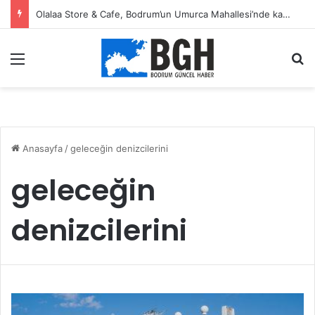
Olalaa Store & Cafe, Bodrum’un Umurca Mahallesi’nde kapılarını açtı
Menü
A
Anasayfa
/
geleceğin denizcilerini
geleceğin
denizcilerini