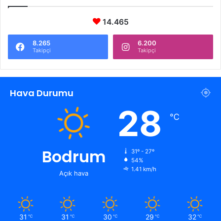
14.465
8.265
6.200
Takipçi
Takipçi
Hava Durumu
28
℃
Bodrum
31º - 27º
54%
1.41 km/h
Açık hava
31
31
30
29
32
℃
℃
℃
℃
℃