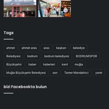
Tags
ahmet
ahmet aras
aras
başkan
belediye
Belediyesi
bodrum
bodrum belediyesi
BODRUMSPOR
Büyükşehir
haber
haberleri
kent
muğla
Muğla Büyükşehir Belediyesi
son
Tamer Mandalinci
yerel
bizi Facebookta bulun