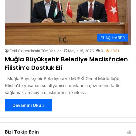
FLAŞ HABER
Zeki Özkeskin'nin Tüm Yazıları
Mayıs 15, 2026
0
1.331
Muğla Büyükşehir Belediye Meclisi’nden
Filistin’e Dostluk Eli
Muğla Büyükşehir Belediyesi ve MUSKİ Genel Müdürlüğü,
Filistin’de yaşanan su altyapısı sorunlarının çözümüne katkı
sağlamak amacıyla uluslararası teknik iş…
Devamını Oku »
Bizi Takip Edin