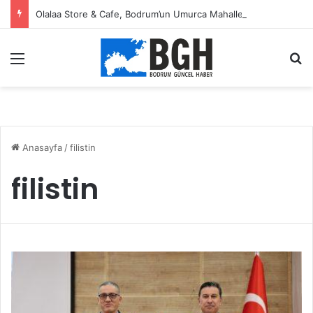
Olalaa Store & Cafe, Bodrum’un Umurca Mahallesi’nde kapılarını açtı
Menü
A
Anasayfa
/
filistin
filistin