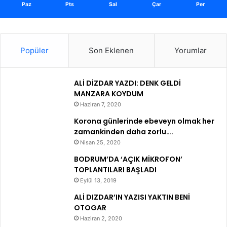
Paz
Pts
Sal
Çar
Per
Popüler
Son Eklenen
Yorumlar
ALİ DİZDAR YAZDI: DENK GELDİ
MANZARA KOYDUM
Haziran 7, 2020
Korona günlerinde ebeveyn olmak her
zamankinden daha zorlu….
Nisan 25, 2020
BODRUM’DA ‘AÇIK MİKROFON’
TOPLANTILARI BAŞLADI
Eylül 13, 2019
ALİ DIZDAR’IN YAZISI YAKTIN BENİ
OTOGAR
Haziran 2, 2020