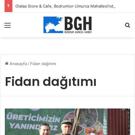
Olalaa Store & Cafe, Bodrum’un Umurca Mahallesi’nde kapılarını açtı
Menü
A
Anasayfa
/
Fidan dağıtımı
Fidan dağıtımı