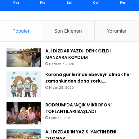
Paz
Pts
Sal
Çar
Per
Popüler
Son Eklenen
Yorumlar
ALİ DİZDAR YAZDI: DENK GELDİ
MANZARA KOYDUM
Haziran 7, 2020
Korona günlerinde ebeveyn olmak her
zamankinden daha zorlu….
Nisan 25, 2020
BODRUM’DA ‘AÇIK MİKROFON’
TOPLANTILARI BAŞLADI
Eylül 13, 2019
ALİ DIZDAR’IN YAZISI YAKTIN BENİ
OTOGAR