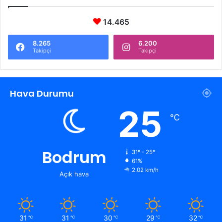
14.465
8.265
6.200
Takipçi
Takipçi
Hava Durumu
25
℃
Bodrum
31º - 25º
61%
2.02 km/h
Açık hava
31
31
30
29
32
℃
℃
℃
℃
℃