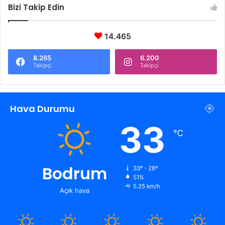
Bizi Takip Edin
14.465
8.265
6.200
Takipçi
Takipçi
Hava Durumu
33
℃
Bodrum
33º - 28º
51%
5.25 km/h
Açık hava