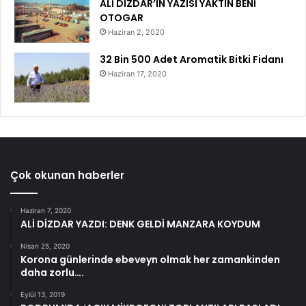
ALİ DIZDAR’IN YAZISI YAKTIN BENİ
OTOGAR
Haziran 2, 2020
32 Bin 500 Adet Aromatik Bitki Fidanı
Haziran 17, 2020
Çok okunan haberler
Haziran 7, 2020
ALİ DİZDAR YAZDI: DENK GELDİ MANZARA KOYDUM
Nisan 25, 2020
Korona günlerinde ebeveyn olmak her zamankinden
daha zorlu….
Eylül 13, 2019