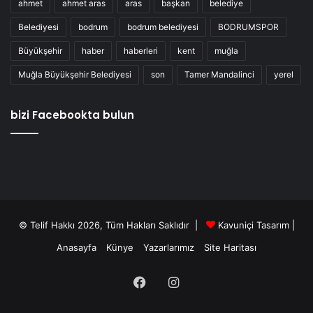
ahmet
ahmet aras
aras
başkan
belediye
Belediyesi
bodrum
bodrum belediyesi
BODRUMSPOR
Büyükşehir
haber
haberleri
kent
muğla
Muğla Büyükşehir Belediyesi
son
Tamer Mandalinci
yerel
bizi Facebookta bulun
© Telif Hakkı 2026, Tüm Hakları Saklıdır |
Kavuniçi Tasarım
|
Anasayfa
Künye
Yazarlarımız
Site Haritası
Facebook
Instagram