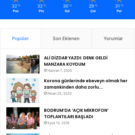
32
32
30
29
31
℃
℃
℃
℃
℃
Paz
Pts
Sal
Çar
Per
Popüler
Son Eklenen
Yorumlar
ALİ DİZDAR YAZDI: DENK GELDİ
MANZARA KOYDUM
Haziran 7, 2020
Korona günlerinde ebeveyn olmak her
zamankinden daha zorlu….
Nisan 25, 2020
BODRUM’DA ‘AÇIK MİKROFON’
TOPLANTILARI BAŞLADI
Eylül 13, 2019