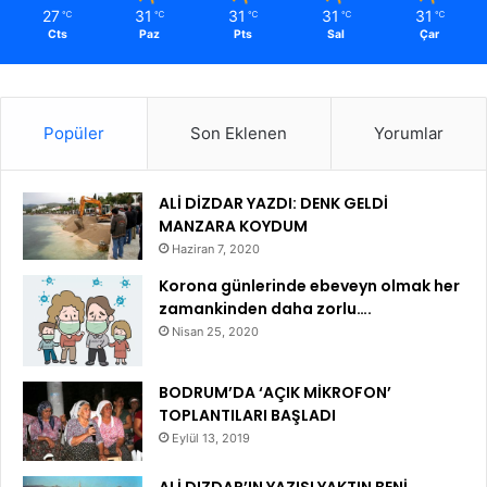
27
31
31
31
31
℃
℃
℃
℃
℃
Cts
Paz
Pts
Sal
Çar
Popüler
Son Eklenen
Yorumlar
ALİ DİZDAR YAZDI: DENK GELDİ
MANZARA KOYDUM
Haziran 7, 2020
Korona günlerinde ebeveyn olmak her
zamankinden daha zorlu….
Nisan 25, 2020
BODRUM’DA ‘AÇIK MİKROFON’
TOPLANTILARI BAŞLADI
Eylül 13, 2019