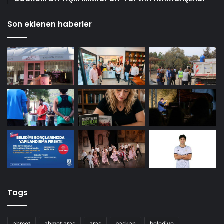
Son eklenen haberler
Tags
ahmet
ahmet aras
aras
başkan
belediye