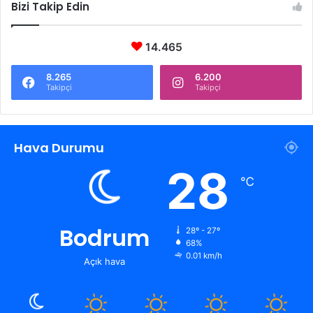
Bizi Takip Edin
14.465
8.265
6.200
Takipçi
Takipçi
Hava Durumu
28
℃
Bodrum
28º - 27º
68%
0.01 km/h
Açık hava