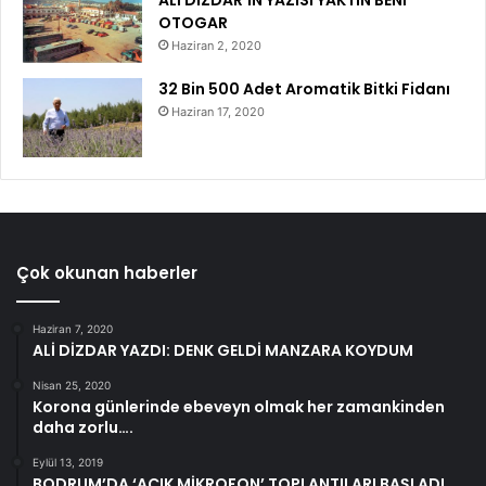
ALİ DIZDAR’IN YAZISI YAKTIN BENİ
OTOGAR
Haziran 2, 2020
32 Bin 500 Adet Aromatik Bitki Fidanı
Haziran 17, 2020
Çok okunan haberler
Haziran 7, 2020
ALİ DİZDAR YAZDI: DENK GELDİ MANZARA KOYDUM
Nisan 25, 2020
Korona günlerinde ebeveyn olmak her zamankinden
daha zorlu….
Eylül 13, 2019
BODRUM’DA ‘AÇIK MİKROFON’ TOPLANTILARI BAŞLADI