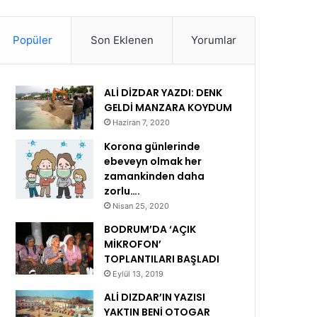
Popüler
Son Eklenen
Yorumlar
ALİ DİZDAR YAZDI: DENK
GELDİ MANZARA KOYDUM
Haziran 7, 2020
Korona günlerinde
ebeveyn olmak her
zamankinden daha
zorlu….
Nisan 25, 2020
BODRUM’DA ‘AÇIK
MİKROFON’
TOPLANTILARI BAŞLADI
Eylül 13, 2019
ALİ DIZDAR’IN YAZISI
YAKTIN BENİ OTOGAR