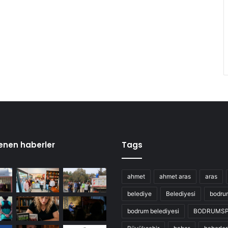
enen haberler
Tags
ahmet
ahmet aras
aras
belediye
Belediyesi
bodru
bodrum belediyesi
BODRUMS