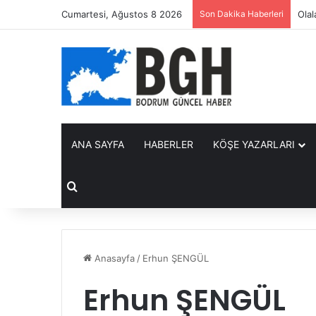
Cumartesi, Ağustos 8 2026
Son Dakika Haberleri
Olal
ANA SAYFA
HABERLER
KÖŞE YAZARLARI
Arama yap ...
Anasayfa
/
Erhun ŞENGÜL
Erhun ŞENGÜL