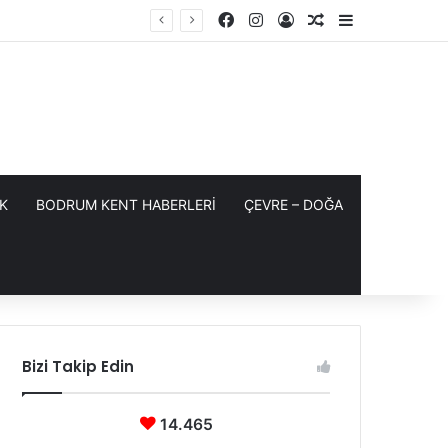
Facebook
Instagram
Kayıt Ol
Rastgele Makale
Kenar Bölme
K
BODRUM KENT HABERLERİ
ÇEVRE – DOĞA
Bizi Takip Edin
14.465