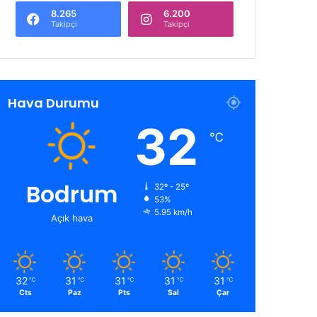
8.265
6.200
Takipçi
Takipçi
Hava Durumu
32
℃
Bodrum
32º - 25º
53%
5.95 km/h
Açık hava
32
31
31
31
31
℃
℃
℃
℃
℃
Cts
Paz
Pts
Sal
Çar