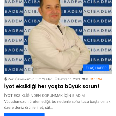
FLAŞ HABER
Zeki Özkeskin'nin Tüm Yazıları
Haziran 1, 2021
0
1.594
İyot eksikliği her yaşta büyük sorun!
İYOT EKSİKLİĞİNDEN KORUNMAK İÇİN 5 ADIM
Vücudumuzun üretemediği, bu nedenle sofra tuzu başta olmak
üzere deniz ürünleri, et, süt…