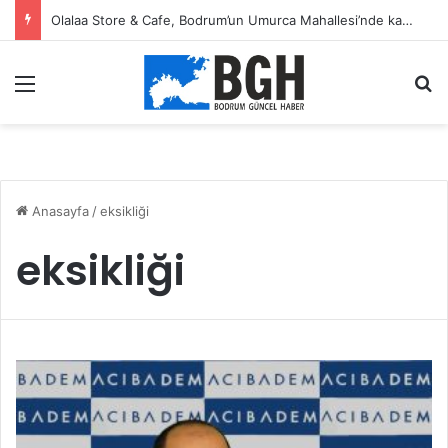
Olalaa Store & Cafe, Bodrum’un Umurca Mahallesi’nde kapılarını açtı
Menü
A
Anasayfa
/
eksikliği
eksikliği