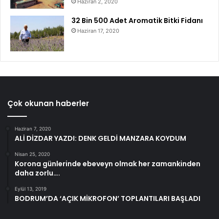
Haziran 2, 2020
32 Bin 500 Adet Aromatik Bitki Fidanı
Haziran 17, 2020
Çok okunan haberler
Haziran 7, 2020
ALİ DİZDAR YAZDI: DENK GELDİ MANZARA KOYDUM
Nisan 25, 2020
Korona günlerinde ebeveyn olmak her zamankinden
daha zorlu….
Eylül 13, 2019
BODRUM’DA ‘AÇIK MİKROFON’ TOPLANTILARI BAŞLADI