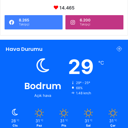
14.465
8.265
6.200
Takipçi
Takipçi
Hava Durumu
29
℃
Bodrum
29º - 25º
68%
1.48 km/h
Açık hava
28
31
31
31
31
℃
℃
℃
℃
℃
Cts
Paz
Pts
Sal
Çar