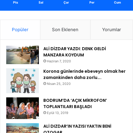
Pts
Sal
Çar
Per
Cum
Popüler
Son Eklenen
Yorumlar
ALİ DİZDAR YAZDI: DENK GELDİ
MANZARA KOYDUM
Haziran 7, 2020
Korona günlerinde ebeveyn olmak her
zamankinden daha zorlu….
Nisan 25, 2020
BODRUM’DA ‘AÇIK MİKROFON’
TOPLANTILARI BAŞLADI
Eylül 13, 2019
ALİ DIZDAR’IN YAZISI YAKTIN BENİ
OTOGAR