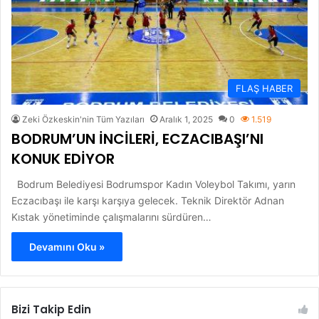
FLAŞ HABER
Zeki Özkeskin'nin Tüm Yazıları
Aralık 1, 2025
0
1.519
BODRUM’UN İNCİLERİ, ECZACIBAŞI’NI
KONUK EDİYOR
Bodrum Belediyesi Bodrumspor Kadın Voleybol Takımı, yarın
Eczacıbaşı ile karşı karşıya gelecek. Teknik Direktör Adnan
Kıstak yönetiminde çalışmalarını sürdüren…
Devamını Oku »
Bizi Takip Edin