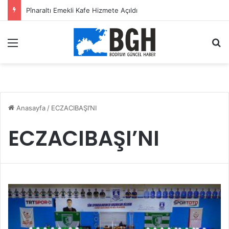
Pînaraltı Emekli Kafe Hizmete Açıldı
Menü
A
Anasayfa
/
ECZACIBAŞI’NI
ECZACIBAŞI’NI