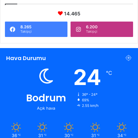
14.465
8.265
6.200
Takipçi
Takipçi
Hava Durumu
24
℃
Bodrum
36º - 24º
69%
2.55 km/h
Açık hava
36
31
30
31
34
℃
℃
℃
℃
℃