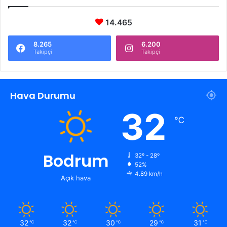
14.465
8.265
6.200
Takipçi
Takipçi
Hava Durumu
32
℃
Bodrum
32º - 28º
52%
4.89 km/h
Açık hava
32
32
30
29
31
℃
℃
℃
℃
℃