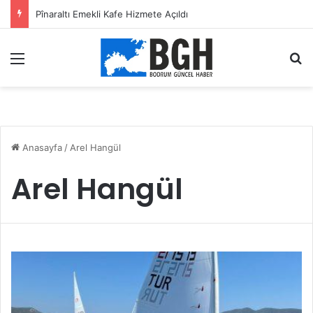
Pînaraltı Emekli Kafe Hizmete Açıldı
Menü
A
Anasayfa
/
Arel Hangül
Arel Hangül