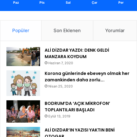
Paz
Pts
Sal
Çar
Per
Popüler
Son Eklenen
Yorumlar
ALİ DİZDAR YAZDI: DENK GELDİ
MANZARA KOYDUM
Haziran 7, 2020
Korona günlerinde ebeveyn olmak her
zamankinden daha zorlu….
Nisan 25, 2020
BODRUM’DA ‘AÇIK MİKROFON’
TOPLANTILARI BAŞLADI
Eylül 13, 2019
ALİ DIZDAR’IN YAZISI YAKTIN BENİ
OTOGAR