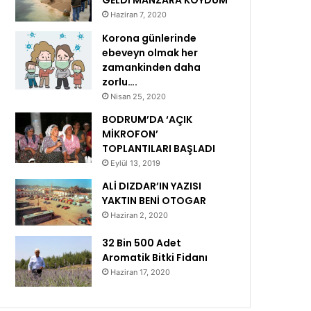
GELDİ MANZARA KOYDUM
Haziran 7, 2020
Korona günlerinde
ebeveyn olmak her
zamankinden daha
zorlu….
Nisan 25, 2020
BODRUM’DA ‘AÇIK
MİKROFON’
TOPLANTILARI BAŞLADI
Eylül 13, 2019
ALİ DIZDAR’IN YAZISI
YAKTIN BENİ OTOGAR
Haziran 2, 2020
32 Bin 500 Adet
Aromatik Bitki Fidanı
Haziran 17, 2020