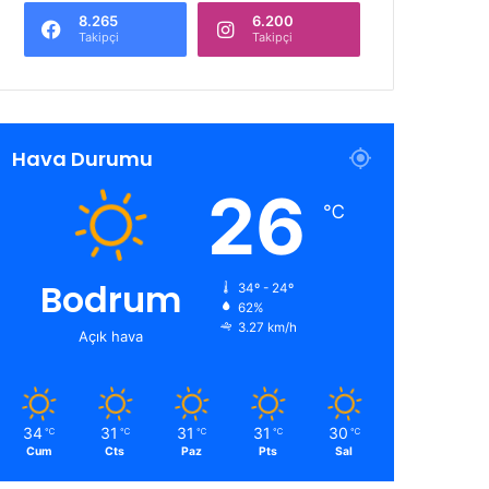
8.265
6.200
Takipçi
Takipçi
Hava Durumu
26
℃
Bodrum
34º - 24º
62%
3.27 km/h
Açık hava
34
31
31
31
30
℃
℃
℃
℃
℃
Cum
Cts
Paz
Pts
Sal