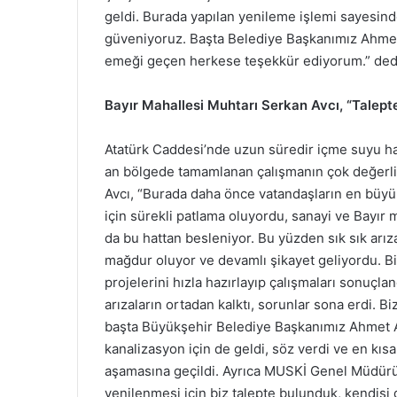
geldi. Burada yapılan yenileme işlemi sayesin
güveniyoruz. Başta Belediye Başkanımız Ahm
emeği geçen herkese teşekkür ediyorum.” ded
Bayır Mahallesi Muhtarı Serkan Avcı, “Talept
Atatürk Caddesi’nde uzun süredir içme suyu ha
an bölgede tamamlanan çalışmanın çok değerli
Avcı, “Burada daha önce vatandaşların en büyük s
için sürekli patlama oluyordu, sanayi ve Bayır 
da bu hattan besleniyor. Bu yüzden sık sık arız
mağdur oluyor ve devamlı şikayet geliyordu. 
projelerini hızla hazırlayıp çalışmaları sonuçlan
arızaların ortadan kalktı, sorunlar sona erdi. B
başta Büyükşehir Belediye Başkanımız Ahmet A
kanalizasyon için de geldi, söz verdi ve en kı
aşamasına geçildi. Ayrıca MUSKİ Genel Müdürü
yenilenmesi için biz talepte bulunduk, kendisi 