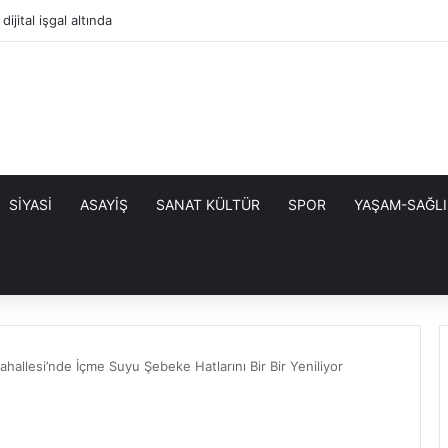
 Borçlarında 72 Aya Varan Taksitlendirme Fırsatı
SİYASİ
ASAYİŞ
SANAT KÜLTÜR
SPOR
YAŞAM-SAĞLI
allesi’nde İçme Suyu Şebeke Hatlarını Bir Bir Yeniliyor