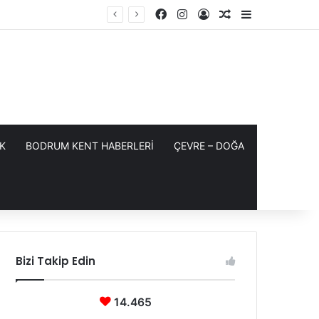
Facebook
Instagram
Kayıt Ol
Rastgele Makale
Kenar Bölme
K
BODRUM KENT HABERLERİ
ÇEVRE – DOĞA
Bizi Takip Edin
14.465