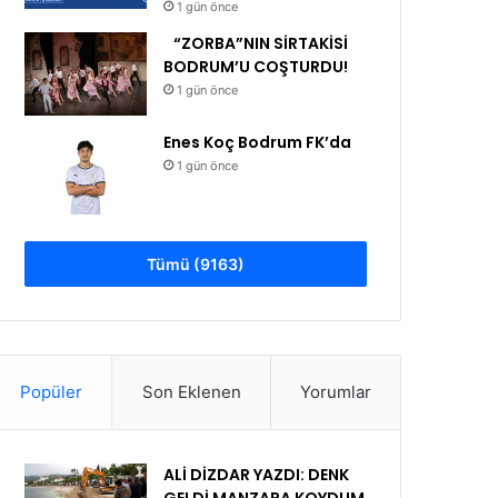
1 gün önce
“ZORBA”NIN SİRTAKİSİ
BODRUM’U COŞTURDU!
1 gün önce
Enes Koç Bodrum FK’da
1 gün önce
Tümü (9163)
Popüler
Son Eklenen
Yorumlar
ALİ DİZDAR YAZDI: DENK