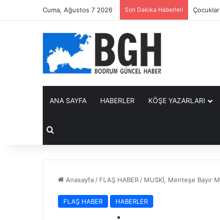
Cuma, Ağustos 7 2026
Son Dakika Haberleri
Belediye
ANA SAYFA
HABERLER
KÖŞE YAZARLARI
Arama yap ...
Anasayfa
/
FLAŞ HABER
/
MUSKİ, Menteşe Bayır Mah
FLAŞ HABER
HABERLER