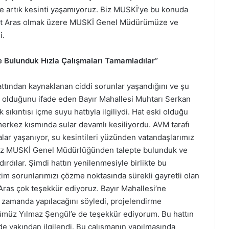
de artık kesinti yaşamıyoruz. Biz MUSKİ’ye bu konuda
et Aras olmak üzere MUSKİ Genel Müdürümüze ve
i.
e Bulunduk Hızla Çalışmaları Tamamladılar”
ttından kaynaklanan ciddi sorunlar yaşandığını ve şu
 olduğunu ifade eden Bayır Mahallesi Muhtarı Serkan
ıkıntısı içme suyu hattıyla ilgiliydi. Hat eski olduğu
merkez kısmında sular devamlı kesiliyordu. AVM tarafı
alar yaşanıyor, su kesintileri yüzünden vatandaşlarımız
Biz MUSKİ Genel Müdürlüğünden talepte bulunduk ve
dırdılar. Şimdi hattın yenilenmesiyle birlikte bu
izim sorunlarımızı çözme noktasında sürekli gayretli olan
ras çok teşekkür ediyoruz. Bayır Mahallesi’ne
sa zamanda yapılacağını söyledi, projelendirme
müz Yılmaz Şengül’e de teşekkür ediyorum. Bu hattın
de yakından ilgilendi. Bu çalışmanın yapılmasında