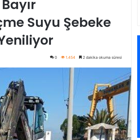
 Bayır
İçme Suyu Şebeke
 Yeniliyor
0
1.454
2 dakika okuma süresi