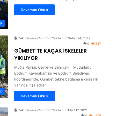
Devamını Oku »
ER
Zeki Özkeskin'nin Tüm Yazıları
Şubat 24, 2022
0
847
GÜMBET’TE KAÇAK İSKELELER
YIKILIYOR
Muğla Valiliği, Çevre ve Şehircilik İl Müdürlüğü,
Bodrum Kaymakamlığı ve Bodrum Belediyesi
koordinesinde, Gümbet tekne bağlama iskelesinin
yanında inşa edilen…
ER
Devamını Oku »
Zeki Özkeskin'nin Tüm Yazıları
Mart 17, 2021
0
1.495