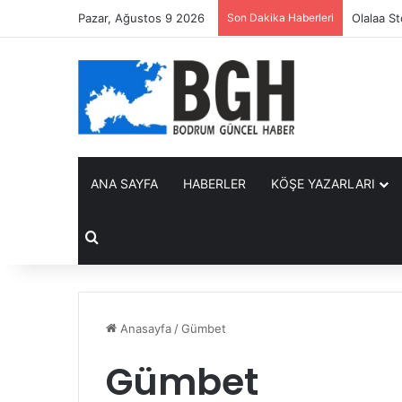
Pazar, Ağustos 9 2026
Son Dakika Haberleri
Seydikeme
ANA SAYFA
HABERLER
KÖŞE YAZARLARI
Arama yap ...
Anasayfa
/
Gümbet
Gümbet