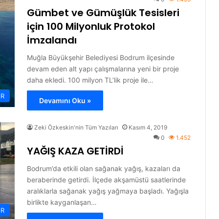
Gümbet ve Gümüşlük Tesisleri
için 100 Milyonluk Protokol
İmzalandı
Muğla Büyükşehir Belediyesi Bodrum ilçesinde
devam eden alt yapı çalışmalarına yeni bir proje
daha ekledi. 100 milyon TL’lik proje ile…
ER
Devamını Oku »
Zeki Özkeskin'nin Tüm Yazıları
Kasım 4, 2019
0
1.452
YAĞIŞ KAZA GETİRDİ
Bodrum’da etkili olan sağanak yağış, kazaları da
beraberinde getirdi. İlçede akşamüstü saatlerinde
aralıklarla sağanak yağış yağmaya başladı. Yağışla
birlikte kayganlaşan…
ER