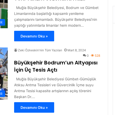
Muğla Büyükşehir Belediyesi, Bodrum ve Gümbet
Limanlarında başlattığı kapsamlı yenileme
çalışmalarını tamamladı. Büyükşehir Belediyesi’nin
ER
yaptığı yatırımlarla limanlar hem modern…
Devamını Oku »
Zeki Özkeskin'nin Tüm Yazıları
Mart 8, 2024
0
528
Büyükşehir Bodrum’un Altyapısı
İçin Üç Tesis Açtı
Muğla Büyükşehir Belediyesi Gümbet-Gümüşlük
Atıksu Arıtma Tesisleri ve Güvercinlik İçme suyu
Arıtma Tesisi kapasite artışlarının açılış törenini
ER
Başkan Dr.…
Devamını Oku »