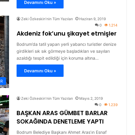
Devamını Oku »
Zeki Özkeskin'nin Tüm Yazıları
Haziran 9, 2019
0
1.214
Akdeniz fok’unu şikayet etmişler
Bodrum’da tatil yapan yerli yabancı turistler denize
girdikleri sık sık görmeye başladıkları ve sayıları
azaldığı tespit edildiği için koruma altına…
Devamını Oku »
ER
Zeki Özkeskin'nin Tüm Yazıları
Mayıs 2, 2019
0
1.239
BAŞKAN ARAS GÜMBET BARLAR
SOKAĞINDA DENETLEME YAPTI
Bodrum Belediye Başkanı Ahmet Aras’ın Esnaf