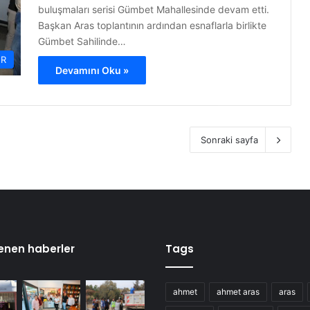
buluşmaları serisi Gümbet Mahallesinde devam etti.
Başkan Aras toplantının ardından esnaflarla birlikte
Gümbet Sahilinde…
ER
Devamını Oku »
Sonraki sayfa
enen haberler
Tags
ahmet
ahmet aras
aras