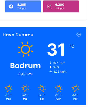
8.265
6.200
Takipçi
Takipçi
Hava Durumu
31
℃
Bodrum
32º - 27º
54%
4.26 km/h
Açık hava
32
32
31
30
33
℃
℃
℃
℃
℃
Paz
Pts
Sal
Çar
Per