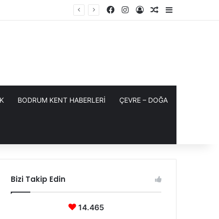
Facebook
Instagram
Kayıt Ol
Rastgele Makale
Kenar Bölme
K
BODRUM KENT HABERLERİ
ÇEVRE – DOĞA
Bizi Takip Edin
14.465