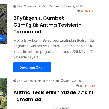
Zeki Özkeskin'nin Tüm Yazıları
Ekim 17, 2023
0
1.171
Büyükşehir, Gümbet –
Gümüşlük Arıtma Tesislerini
Tamamladı
ĞA
Muğla Büyükşehir Belediyesi tarafından Bodrum’da
başlatılan Gümbet ve Gümüşlük arıtma tesislerinin
kapasite arttırım projesi tamamlandı. 226 Milyon TL
yatırımla hayata…
Devamını Oku »
Zeki Özkeskin'nin Tüm Yazıları
Ocak 30, 2023
0
2.142
Arıtma Tesislerinin Yüzde 77’sini
Tamamladı
Büyükşehir,…