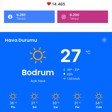
14.465
8.265
6.200
Takipçi
Takipçi
Hava Durumu
27
℃
Bodrum
36º - 25º
63%
1.59 km/h
Açık hava
36
31
30
31
34
℃
℃
℃
℃
℃
Pts
Sal
Çar
Per
Cum