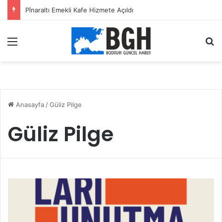
Pînaraltı Emekli Kafe Hizmete Açıldı
Menü
A
Anasayfa
/
Güliz Pilge
Güliz Pilge