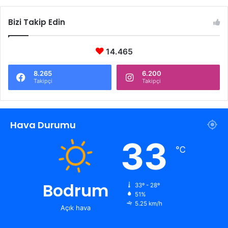
Bizi Takip Edin
14.465
8.265
6.200
Takipçi
Takipçi
Hava Durumu
33
℃
Bodrum
33º - 28º
51%
5.25 km/h
Açık hava