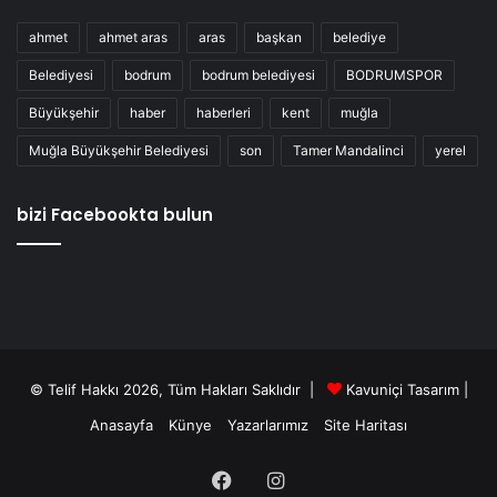
ahmet
ahmet aras
aras
başkan
belediye
Belediyesi
bodrum
bodrum belediyesi
BODRUMSPOR
Büyükşehir
haber
haberleri
kent
muğla
Muğla Büyükşehir Belediyesi
son
Tamer Mandalinci
yerel
bizi Facebookta bulun
© Telif Hakkı 2026, Tüm Hakları Saklıdır |
Kavuniçi Tasarım
|
Anasayfa
Künye
Yazarlarımız
Site Haritası
Facebook
Instagram