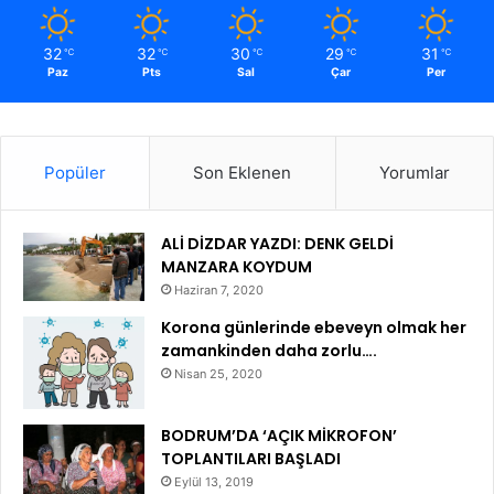
32
32
30
29
31
℃
℃
℃
℃
℃
Paz
Pts
Sal
Çar
Per
Popüler
Son Eklenen
Yorumlar
ALİ DİZDAR YAZDI: DENK GELDİ
MANZARA KOYDUM
Haziran 7, 2020
Korona günlerinde ebeveyn olmak her
zamankinden daha zorlu….
Nisan 25, 2020
BODRUM’DA ‘AÇIK MİKROFON’
TOPLANTILARI BAŞLADI
Eylül 13, 2019