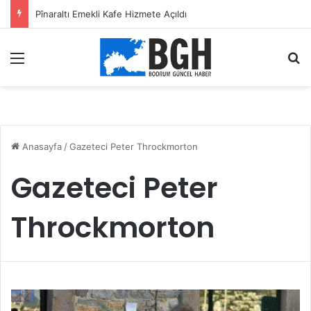
Pînaraltı Emekli Kafe Hizmete Açıldı
Menü
A
Anasayfa
/
Gazeteci Peter Throckmorton
Gazeteci Peter
Throckmorton