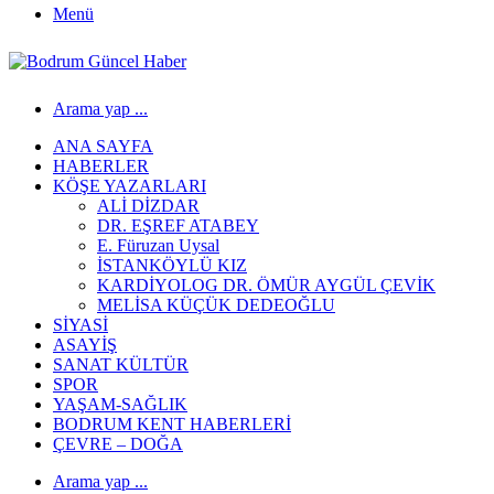
Menü
Arama yap ...
ANA SAYFA
HABERLER
KÖŞE YAZARLARI
ALİ DİZDAR
DR. EŞREF ATABEY
E. Füruzan Uysal
İSTANKÖYLÜ KIZ
KARDİYOLOG DR. ÖMÜR AYGÜL ÇEVİK
MELİSA KÜÇÜK DEDEOĞLU
SİYASİ
ASAYİŞ
SANAT KÜLTÜR
SPOR
YAŞAM-SAĞLIK
BODRUM KENT HABERLERİ
ÇEVRE – DOĞA
Arama yap ...