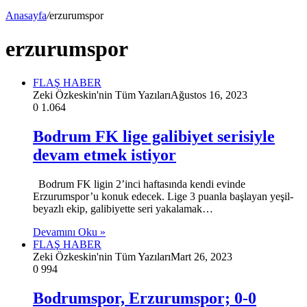
Anasayfa
/
erzurumspor
erzurumspor
FLAŞ HABER
Zeki Özkeskin'nin Tüm Yazıları
Ağustos 16, 2023
0
1.064
Bodrum FK lige galibiyet serisiyle
devam etmek istiyor
Bodrum FK ligin 2’inci haftasında kendi evinde
Erzurumspor’u konuk edecek. Lige 3 puanla başlayan yeşil-
beyazlı ekip, galibiyette seri yakalamak…
Devamını Oku »
FLAŞ HABER
Zeki Özkeskin'nin Tüm Yazıları
Mart 26, 2023
0
994
Bodrumspor, Erzurumspor; 0-0