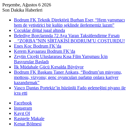
Perşembe, Ağustos 6 2026
Son Dakika Haberleri
Bodrum FK Teknik Direktörü Burhan Eşer, “Hem yarışmacı
hem de yetiştirici bir kulüp şeklinde ilerlememiz lazım”
Çocuklar dijital işgal altında
Belediye Borçlarında 72 Aya Varan Taksitlendirme Fırsatı
“ZORBA”NIN SİRTAKİSİ BODRUM’U COŞTURDU!
Enes Koç Bodrum FK’da
Kerem Kayaarası Bodrum FK’da
Zeytin Çiçeği Uluslararası Kısa Film Yarışması İçin
Başvurular Başladı
İlk Müdahale Gücü Kırsalda Büyüyor
Bodrum FK Başkanı Taner Ankara, “Bodrum’un misyonu,
mottosu, vizyonu; genç oyuncuları parlatıp onlara kariyer
kazandırmak”
Vasco Dantas Portekiz’in hüzünlü Fado geleneğini piyano ile
icra etti
Facebook
Instagram
Kayıt Ol
Rastgele Makale
Kenar Bölmesi