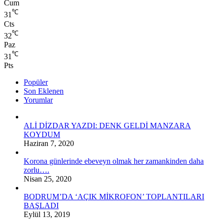
Cum
℃
31
Cts
℃
32
Paz
℃
31
Pts
Popüler
Son Eklenen
Yorumlar
ALİ DİZDAR YAZDI: DENK GELDİ MANZARA
KOYDUM
Haziran 7, 2020
Korona günlerinde ebeveyn olmak her zamankinden daha
zorlu….
Nisan 25, 2020
BODRUM’DA ‘AÇIK MİKROFON’ TOPLANTILARI
BAŞLADI
Eylül 13, 2019