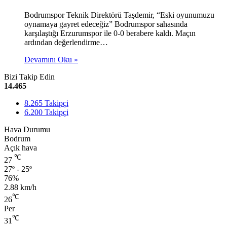
Bodrumspor Teknik Direktörü Taşdemir, “Eski oyunumuzu
oynamaya gayret edeceğiz” Bodrumspor sahasında
karşılaştığı Erzurumspor ile 0-0 berabere kaldı. Maçın
ardından değerlendirme…
Devamını Oku »
Bizi Takip Edin
14.465
8.265
Takipçi
6.200
Takipçi
Hava Durumu
Bodrum
Açık hava
℃
27
27º - 25º
76%
2.88 km/h
℃
26
Per
℃
31