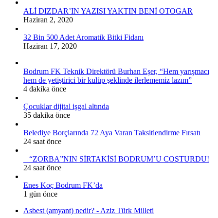
ALİ DIZDAR’IN YAZISI YAKTIN BENİ OTOGAR
Haziran 2, 2020
32 Bin 500 Adet Aromatik Bitki Fidanı
Haziran 17, 2020
Bodrum FK Teknik Direktörü Burhan Eşer, “Hem yarışmacı
hem de yetiştirici bir kulüp şeklinde ilerlememiz lazım”
4 dakika önce
Çocuklar dijital işgal altında
35 dakika önce
Belediye Borçlarında 72 Aya Varan Taksitlendirme Fırsatı
24 saat önce
“ZORBA”NIN SİRTAKİSİ BODRUM’U COŞTURDU!
24 saat önce
Enes Koç Bodrum FK’da
1 gün önce
Asbest (amyant) nedir? - Aziz Türk Milleti