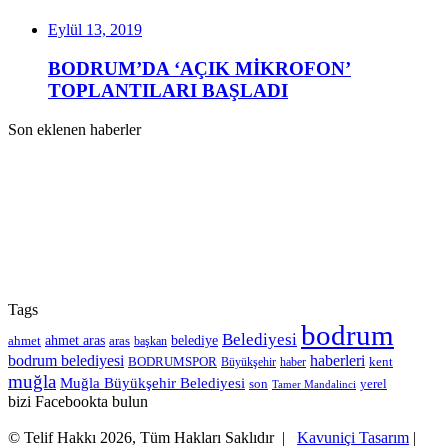
Eylül 13, 2019
BODRUM’DA ‘AÇIK MİKROFON’
TOPLANTILARI BAŞLADI
Son eklenen haberler
Tags
bodrum
Belediyesi
ahmet
ahmet aras
aras
belediye
başkan
bodrum belediyesi
haberleri
kent
BODRUMSPOR
Büyükşehir
haber
muğla
Muğla Büyükşehir Belediyesi
son
yerel
Tamer Mandalinci
bizi Facebookta bulun
© Telif Hakkı 2026, Tüm Hakları Saklıdır |
Kavuniçi Tasarım
|