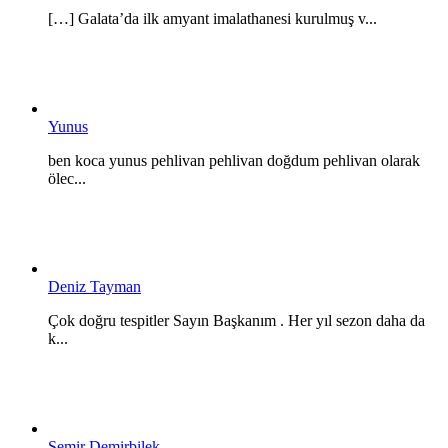
[…] Galata’da ilk amyant imalathanesi kurulmuş v...
Yunus
ben koca yunus pehlivan pehlivan doğdum pehlivan olarak
ölec...
Deniz Tayman
Çok doğru tespitler Sayın Başkanım . Her yıl sezon daha da
k...
Semir Demirbilek